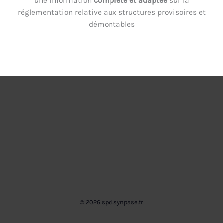
une information
complète et adaptée
sur la
réglementation relative aux structures provisoires et
Mot de passe oublié ?
Cliquez ici pour
démontables
réinitialiser
Nouvel utilisateur ?
Cliquez ici pour vous
inscrire
© 2026 spd.synpase.fr