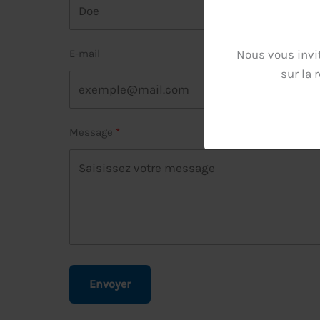
E-mail
Nous vous invi
sur la 
Message
Envoyer