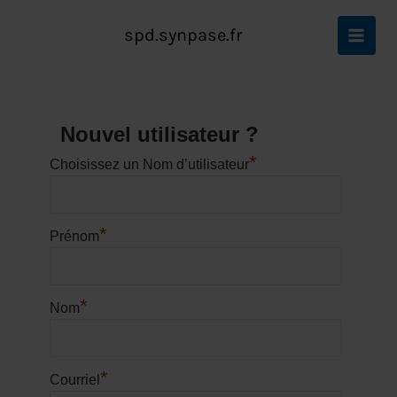
Aller
Accueil
Créez Votre Compte Membre
au
spd.synpase.fr
Créez Votre Compte Membre
contenu
Nouvel utilisateur ?
*
Choisissez un Nom d’utilisateur
*
Prénom
*
Nom
*
Courriel