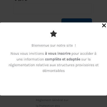
*
Champ requis
Bienvenue sur notre site !
Nous vous invitions
à vous inscrire
pour accéder à
En fournissant vos
une information
complète et adaptée
sur la
informations
réglementation relative aux structures provisoires et
personnelles dans ce
démontables
questionnaire, vous
consentez à leur
collecte et à leur
traitement
conformément au
Règlement Général sur
la Protection des